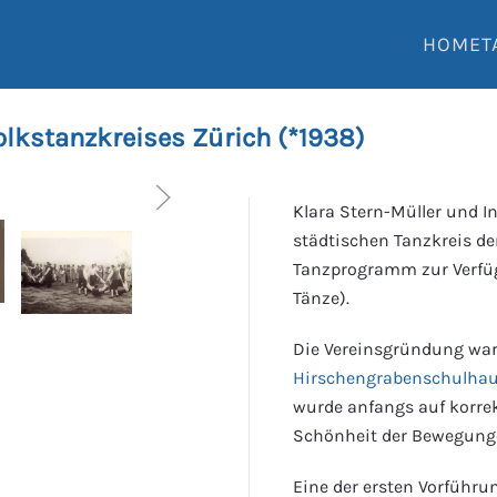
HOME
T
olkstanzkreises Zürich (*1938)
Klara Stern-Müller und I
städtischen Tanzkreis d
Tanzprogramm zur Verfüg
Tänze).
Die Vereinsgründung war
Hirschengrabenschulha
wurde anfangs auf korre
Schönheit der Bewegunge
Eine der ersten Vorführu